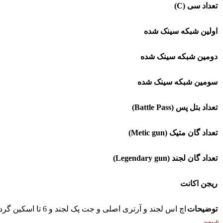
تعداد سی (C)
اولین شبکه سینک شده
دومین شبکه سینک شده
سومین شبکه سینک شده
تعداد بتل پس (Battle Pass)
تعداد گان متیک (Metic gun)
تعداد گان لجند (Legendary gun)
ریجن اکانت
توضیحات
اچ اس لجند و آرتری اصلی و جت پک لجند و 6 تا اسکین گردونه و کلی خرت و پرت همه چی داره خلاصه به اکتیویژن وصله فقط ایمیل و رمزش قابل تغییره
ناموجود