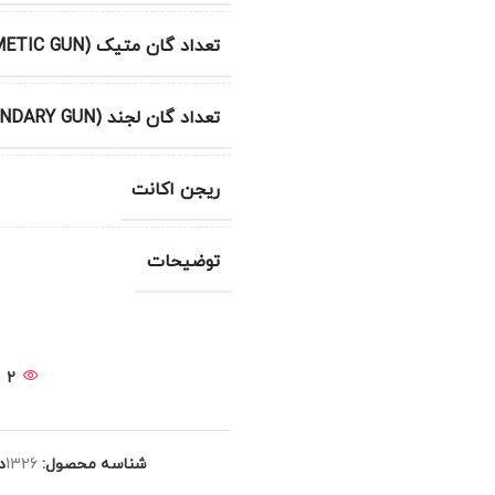
تعداد گان متیک (METIC GUN)
تعداد گان لجند (LEGENDARY GUN)
ریجن اکانت
توضیحات
2
شناسه محصول:
1326
د