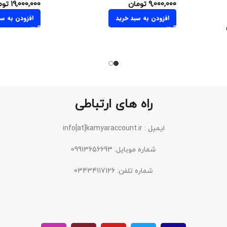
9,000,000
تومان
19,000,000
توم
افزودن به سبد خرید
افزودن به سب
راه های ارتباطی
ایمیل : info[at]kamyaraccount.ir
شماره موبایل: 09913656693
شماره تلفن: 03434117126