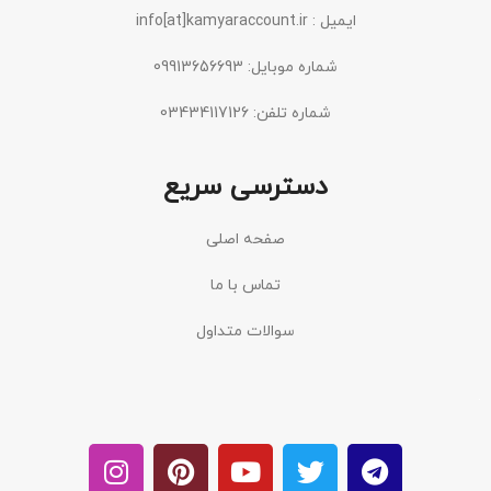
ایمیل : info[at]kamyaraccount.ir
شماره موبایل: 09913656693
شماره تلفن: 03434117126
دسترسی سریع
صفحه اصلی
تماس با ما
سوالات متداول