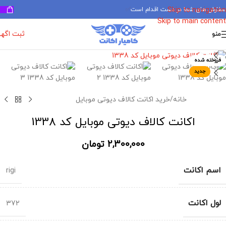
سفارش های شما در دست اقدام است
✅
Skip to navigation
Skip to main content
ثبت اگه
منو
برای بزرگنمایی کلیک کنید
فروخته شده
جدید
خانه
/
خرید اکانت کالاف دیوتی موبایل
اکانت کالاف دیوتی موبایل کد 1338
2,300,000
تومان
اسم اکانت
rigi
لول اکانت
372