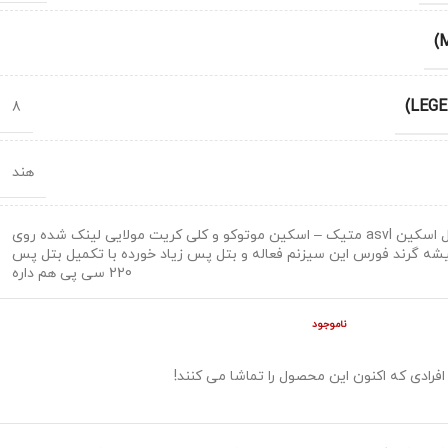
8
هند
زیلات فول qq9 فول اسکین asvl متیک – اسکین موتوکو و کلی کریت مولایی لینک شده روی
شه گرند فورس این سیزنم فعاله و بتل پس زیاد خورده با تکمیل بتل پس
220 سی پی هم داره
ناموجود
افرادی که اکنون این محصول را تماشا می کنند!