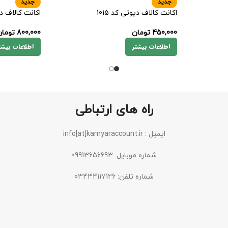
جدید
جدید
اکانت کالاف دیوتی کد 1015
اکانت کالاف دیو
450,000
تومان
800,000
توما
اطلاعات بیشتر
اطلاعات بیشت
راه های ارتباطی
ایمیل : info[at]kamyaraccount.ir
شماره موبایل: 09913656693
شماره تلفن: 03434117126