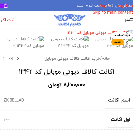
سفارش های شما در دست اقدام است
✅
Skip to navigation
Skip to main content
ثبت اگه
منو
برای بزرگنمایی کلیک کنید
فروخته شده
جدید
خانه
/
خرید اکانت کالاف دیوتی موبایل
اکانت کالاف دیوتی موبایل کد 1342
8,200,000
تومان
اسم اکانت
ZK BELLAD
لول اکانت
400