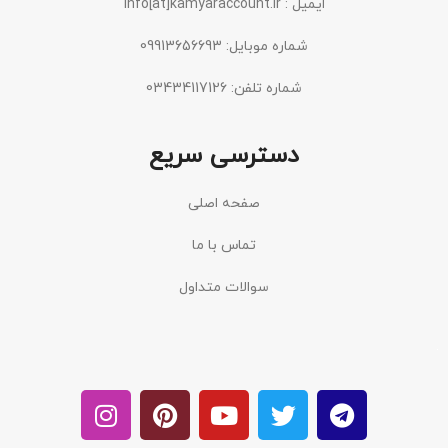
ایمیل : info[at]kamyaraccount.ir
شماره موبایل: 09913656693
شماره تلفن: 03434117126
دسترسی سریع
صفحه اصلی
تماس با ما
سوالات متداول