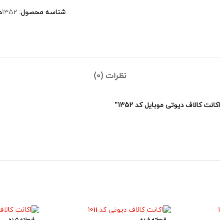
شناسه محصول:
1352
د
نظرات (0)
 کالاف دیوتی موبایل کد 1352”
فروخته شده
فروخته شده