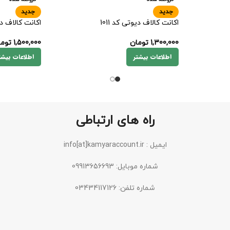
جدید
جدید
اکانت کالاف دیوتی کد 1011
اکانت کالاف دیو
1,300,000
تومان
1,500,000
توما
اطلاعات بیشتر
اطلاعات بیشت
راه های ارتباطی
ایمیل : info[at]kamyaraccount.ir
شماره موبایل: 09913656693
شماره تلفن: 03434117126