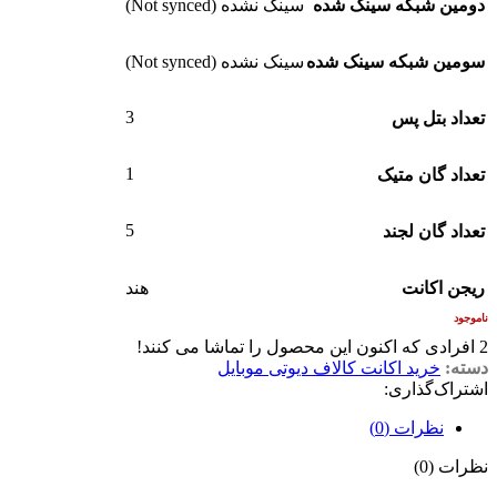
دومین شبکه سینک شده
سینک نشده (Not synced)
سومین شبکه سینک شده
سینک نشده (Not synced)
3
تعداد بتل پس
1
تعداد گان متیک
5
تعداد گان لجند
ریجن اکانت
هند
ناموجود
2
افرادی که اکنون این محصول را تماشا می کنند!
دسته:
خرید اکانت کالاف دیوتی موبایل
اشتراک‌گذاری:
نظرات (0)
نظرات (0)