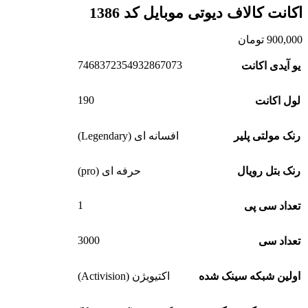
اکانت کالاف دیوتی موبایل کد 1386
900,000
تومان
7468372354932867073
یو آیدی اکانت
190
لول اکانت
رنک مولتی پلیر
افسانه ای (Legendary)
رنک بتل رویال
حرفه ای (pro)
1
تعداد سی پی
3000
تعداد سی
اولین شبکه سینک شده
اکتیویژن (Activision)