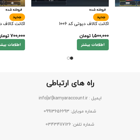
فروخته شده
فروخته شده
جدید
جدید
اکانت کالاف دیوتی کد 1006
اکانت کالاف دیو
1,500,000
تومان
700,000
توما
اطلاعات بیشتر
اطلاعات بیشت
راه های ارتباطی
ایمیل : info[at]kamyaraccount.ir
شماره موبایل: 09913656693
شماره تلفن: 03434117126