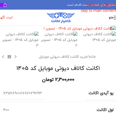
سفارش های شما در دست اقدام است
✅
Skip to navigation
Skip to main content
ثبت اگه
منو
برای بزرگنمایی کلیک کنید
خانه
/
خرید اکانت کالاف دیوتی موبایل
اکانت کالاف دیوتی موبایل کد 1405
2,300,000
تومان
یو آیدی اکانت
7356890087820296193
لول اکانت
400