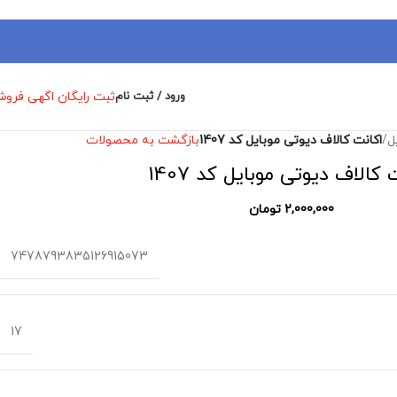
ثبت رایگان اگهی فرو
ورود / ثبت نام
ل
/
اکانت کالاف دیوتی موبایل کد 1407
بازگشت به محصولات
 کالاف دیوتی موبایل کد 1407
2,000,000
تومان
7478793835126915073
17