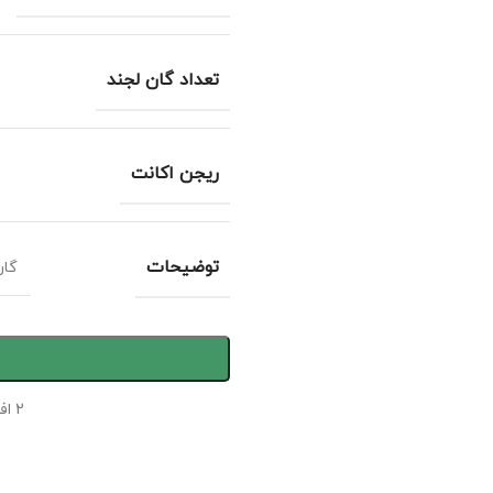
تعداد گان لجند
ریجن اکانت
توضیحات
گان
2
اف