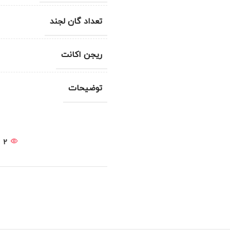
تعداد گان لجند
ریجن اکانت
توضیحات
2