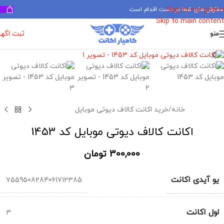
سفارش های شما در دست اقدام است
✅
Skip to navigation
Skip to main content
ثبت اگه
منو
برای بزرگنمایی کلیک کنید
خانه
/
خرید اکانت کالاف دیوتی موبایل
اکانت کالاف دیوتی موبایل کد 1453
300,000
تومان
یو آیدی اکانت
7559508284061712385
لول اکانت
3