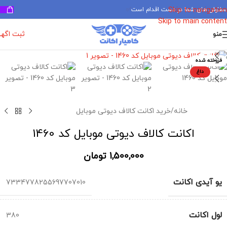
سفارش های شما در دست اقدام است
✅
Skip to navigation
Skip to main content
ثبت اگه
منو
برای بزرگنمایی کلیک کنید
فروخته شده
داغ
خانه
/
خرید اکانت کالاف دیوتی موبایل
اکانت کالاف دیوتی موبایل کد 1460
1,500,000
تومان
یو آیدی اکانت
7334778255697707010
لول اکانت
380