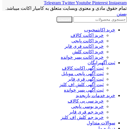
Telegram
Twitter
Youtube
Pinterest
Instagram
تمام حقوق مادی و معنوی وبسایت متعلق به کامیار اکانت میباشد.
بستن
جستجو
خرید اکانت
محبوب
خرید اکانت کالاف
خرید اکانت پابجی
خرید اکانت فری فایر
خرید اکانت کلش
خرید اکانت پسر خوانده
ثبت آگهی
رایگان
ثبت آگهی اکانت کالاف
ثبت آگهی پابجی موبایل
ثبت اگهی فری فایر
ثبت آگهی کلش اف کلنز
ثبت آگهی پسر خوانده
خرید خدمات بازی
جدید
خرید سی پی کالاف
خرید یوسی پابجی
خرید جم فری فایر
خرید جم کلش اف کلنز
سوالات متداول
درباره ما