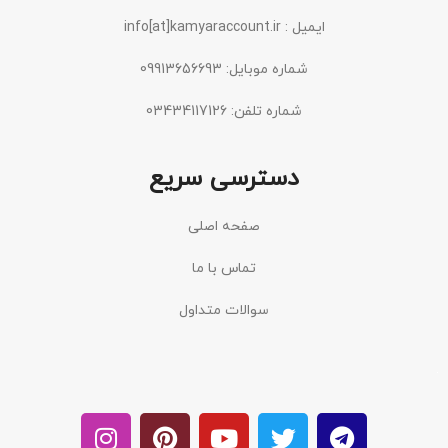
ایمیل : info[at]kamyaraccount.ir
شماره موبایل: 09913656693
شماره تلفن: 03434117126
دسترسی سریع
صفحه اصلی
تماس با ما
سوالات متداول