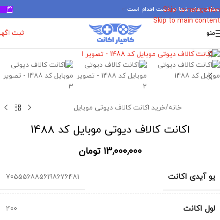
سفارش های شما در دست اقدام است
✅
Skip to navigation
Skip to main content
ثبت اگه
منو
برای بزرگنمایی کلیک کنید
خانه
/
خرید اکانت کالاف دیوتی موبایل
اکانت کالاف دیوتی موبایل کد 1488
13,000,000
تومان
یو آیدی اکانت
7055568856198676481
لول اکانت
400