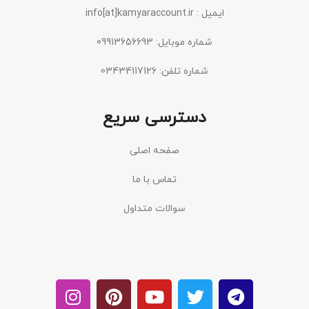
ایمیل : info[at]kamyaraccount.ir
شماره موبایل: 09913656693
شماره تلفن: 03434117126
دسترسی سریع
صفحه اصلی
تماس با ما
سوالات متداول