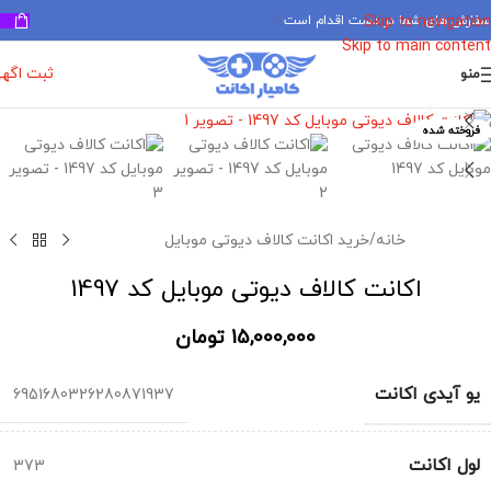
سفارش های شما در دست اقدام است
✅
Skip to navigation
Skip to main content
ثبت اگه
منو
برای بزرگنمایی کلیک کنید
فروخته شده
خانه
/
خرید اکانت کالاف دیوتی موبایل
اکانت کالاف دیوتی موبایل کد 1497
15,000,000
تومان
یو آیدی اکانت
6951680326280871937
لول اکانت
373