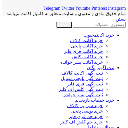
Telegram
Twitter
Youtube
Pinterest
Instagram
تمام حقوق مادی و معنوی وبسایت متعلق به کامیار اکانت میباشد.
بستن
جستجو
خرید اکانت
محبوب
خرید اکانت کالاف
خرید اکانت پابجی
خرید اکانت فری فایر
خرید اکانت کلش
خرید اکانت پسر خوانده
ثبت آگهی
رایگان
ثبت آگهی اکانت کالاف
ثبت آگهی پابجی موبایل
ثبت اگهی فری فایر
ثبت آگهی کلش اف کلنز
ثبت آگهی پسر خوانده
خرید خدمات بازی
جدید
خرید سی پی کالاف
خرید یوسی پابجی
خرید جم فری فایر
خرید جم کلش اف کلنز
سوالات متداول