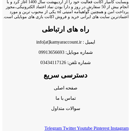
وبسایت کامیار اکانت فعالیت خود را از اردیبهشت سال 1400 اغاز کرد و با
انجام بیش از 50 سفارش در روز و دارا بودن نماد اعتماد الکترونیکی،مجوز
پرداخت امن و همچنین گواهینامه امنیتی ssl یکی از محبوب ترین و مورد
اعتمادترین سایت های ایرانی خرید و فروش اکانت بازی های موبایلی است.
راه های ارتباطی
ایمیل : info[at]kamyaraccount.ir
شماره موبایل: 09913656693
شماره تلفن: 03434117126
دسترسی سریع
صفحه اصلی
تماس با ما
سوالات متداول
Telegram
Twitter
Youtube
Pinterest
Instagram