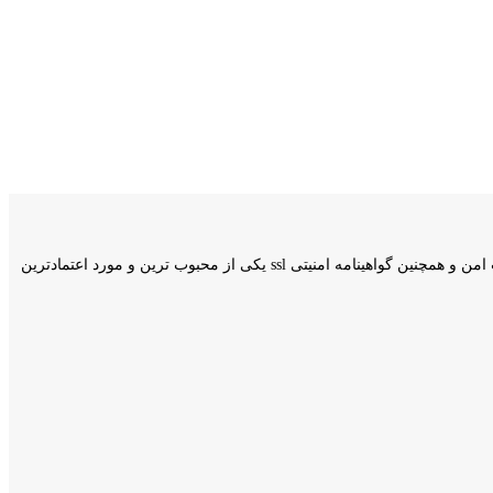
وبسایت کامیار اکانت فعالیت خود را از اردیبهشت سال 1400 اغاز کرد و با انجام بیش از 50 سفارش در روز و دارا بودن نماد اعتماد الکترونیکی،مجوز پرداخت امن و همچنین گواهینامه امنیتی ssl یکی از محبوب ترین و مورد اعتمادترین