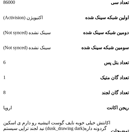
86000
تعداد سی
اولین شبکه سینک شده
اکتیویژن (Activision)
دومین شبکه سینک شده
سینک نشده (Not synced)
سومین شبکه سینک شده
سینک نشده (Not synced)
6
تعداد بتل پس
1
تعداد گان متیک
8
تعداد گان لجند
ریجن اکانت
اروپا
اکانتش خیلی خوبه نایف گوست اتیشیه رو دارم ی اسکین
گردونه داره(dusk_drawing dark) نید لجند تراپی سیستم
توضیحات