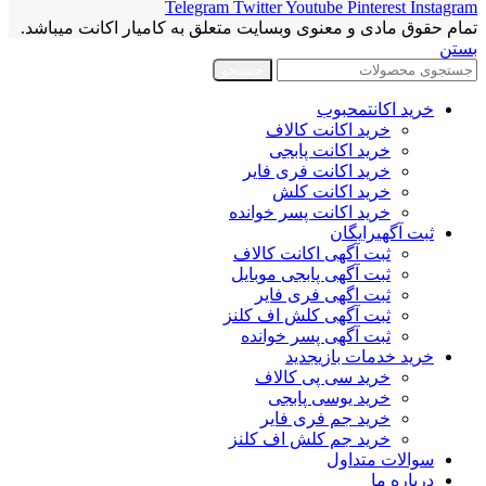
Telegram
Twitter
Youtube
Pinterest
Instagram
تمام حقوق مادی و معنوی وبسایت متعلق به کامیار اکانت میباشد.
بستن
جستجو
خرید اکانت
محبوب
خرید اکانت کالاف
خرید اکانت پابجی
خرید اکانت فری فایر
خرید اکانت کلش
خرید اکانت پسر خوانده
ثبت آگهی
رایگان
ثبت آگهی اکانت کالاف
ثبت آگهی پابجی موبایل
ثبت اگهی فری فایر
ثبت آگهی کلش اف کلنز
ثبت آگهی پسر خوانده
خرید خدمات بازی
جدید
خرید سی پی کالاف
خرید یوسی پابجی
خرید جم فری فایر
خرید جم کلش اف کلنز
سوالات متداول
درباره ما