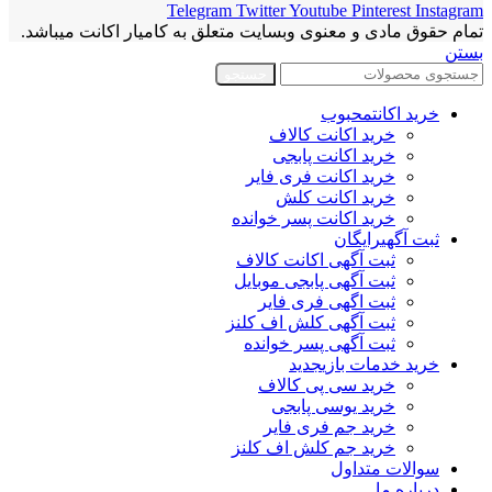
Telegram
Twitter
Youtube
Pinterest
Instagram
تمام حقوق مادی و معنوی وبسایت متعلق به کامیار اکانت میباشد.
بستن
جستجو
خرید اکانت
محبوب
خرید اکانت کالاف
خرید اکانت پابجی
خرید اکانت فری فایر
خرید اکانت کلش
خرید اکانت پسر خوانده
ثبت آگهی
رایگان
ثبت آگهی اکانت کالاف
ثبت آگهی پابجی موبایل
ثبت اگهی فری فایر
ثبت آگهی کلش اف کلنز
ثبت آگهی پسر خوانده
خرید خدمات بازی
جدید
خرید سی پی کالاف
خرید یوسی پابجی
خرید جم فری فایر
خرید جم کلش اف کلنز
سوالات متداول
درباره ما