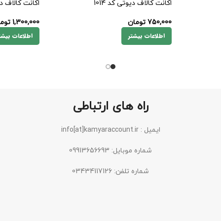
اکانت کالاف دیوتی کد 1014
اکانت کالاف دیو
750,000
تومان
1,300,000
توم
اطلاعات بیشتر
اطلاعات بیشت
راه های ارتباطی
ایمیل : info[at]kamyaraccount.ir
شماره موبایل: 09913656693
شماره تلفن: 03434117126