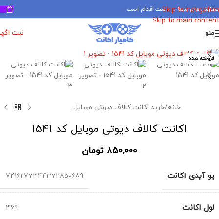
سفارش های شما در دست اقدام است
✅
Skip to navigation
Skip to main content
ثبت اگه
منو
برای بزرگنمایی کلیک کنید
فروخته شده
خانه
/
خرید اکانت کالاف دیوتی موبایل
اکانت کالاف دیوتی موبایل کد 1541
850,000
تومان
یو آیدی اکانت
7416277344372850689
لول اکانت
369