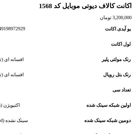
اکانت کالاف دیوتی موبایل کد 1568
3,200,000
تومان
49198972929
یو آیدی اکانت
لول اکانت
رنک مولتی پلیر
افسانه ای (Legendary)
رنک بتل رویال
افسانه ای (Legendary)
تعداد سی
اولین شبکه سینک شده
اکتیویژن (Activision)
دومین شبکه سینک شده
سینک نشده (Not synced)