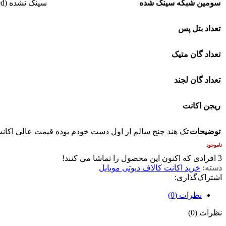
سومین شبکه سینک شده
سینک نشده (Not synced)
تعداد بتل پس
تعداد گان متیک
تعداد گان لجند
ریجن اکانت
توضیحات
تک هند چنج سالم از اول دست خودم بوده قیمت عالی اکانت
ناموجود
3
افرادی که اکنون این محصول را تماشا می کنند!
دسته:
خرید اکانت کالاف دیوتی موبایل
اشتراک‌گذاری:
نظرات (0)
نظرات (0)