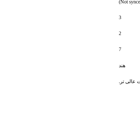
3
2
7
هند
 عالی تر.