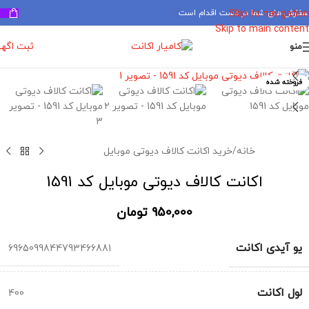
سفارش های شما در دست اقدام است
✅
Skip to navigation
Skip to main content
ثبت اگه
منو
برای بزرگنمایی کلیک کنید
فروخته شده
خانه
/
خرید اکانت کالاف دیوتی موبایل
اکانت کالاف دیوتی موبایل کد 1591
950,000
تومان
یو آیدی اکانت
6965099844793466881
لول اکانت
400