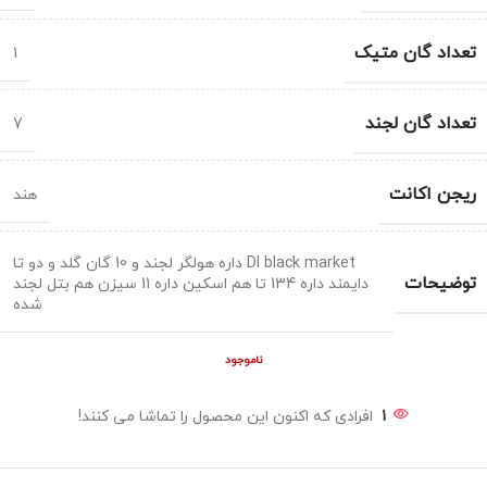
تعداد گان متیک
1
تعداد گان لجند
7
ریجن اکانت
هند
Dl black market داره هولگر لجند و 10 گان گلد و دو تا
توضیحات
دایمند داره 134 تا هم اسکین داره 11 سیزن هم بتل لجند
شده
ناموجود
1
افرادی که اکنون این محصول را تماشا می کنند!