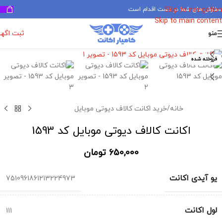
سفارش های شما در دست اقدام است
✅
Skip to navigation
Skip to main content
ثبت اگه
منو
برای بزرگنمایی کلیک کنید
فروخته شده
خانه
/
خرید اکانت کالاف دیوتی موبایل
اکانت کالاف دیوتی موبایل کد 1593
650,000
تومان
یو آیدی اکانت
7510961861213224973
لول اکانت
111