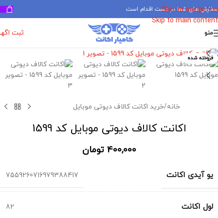
سفارش های شما در دست اقدام است
✅
Skip to navigation
Skip to main content
ثبت اگه
منو
برای بزرگنمایی کلیک کنید
فروخته شده
خانه
/
خرید اکانت کالاف دیوتی موبایل
اکانت کالاف دیوتی موبایل کد 1599
400,000
تومان
یو آیدی اکانت
7559260716979388417
لول اکانت
82