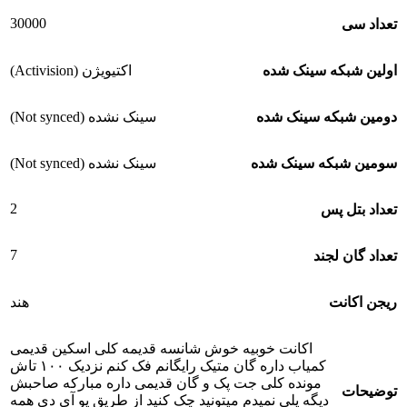
30000
تعداد سی
اولین شبکه سینک شده
اکتیویژن (Activision)
دومین شبکه سینک شده
سینک نشده (Not synced)
سومین شبکه سینک شده
سینک نشده (Not synced)
2
تعداد بتل پس
7
تعداد گان لجند
ریجن اکانت
هند
اکانت خوبیه خوش شانسه قدیمه کلی اسکین قدیمی
کمیاب داره گان متیک رایگانم فک کنم نزدیک ۱۰۰ تاش
مونده کلی جت پک و گان قدیمی داره مبارکه صاحبش
توضیحات
دیگه پلی نمیدم میتونید چک کنید از طریق یو آی دی همه