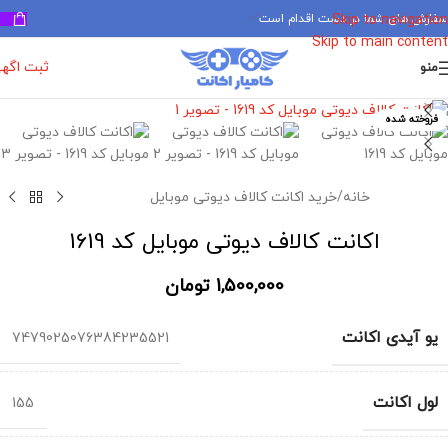
سفارش های شما در دست اقدام است
✅
Skip to navigation
Skip to main content
ثبت اگه
منو
برای بزرگنمایی کلیک کنید
فروخته شده
خانه
/
خرید اکانت کالاف دیوتی موبایل
اکانت کالاف دیوتی موبایل کد 1619
1,500,000
تومان
یو آیدی اکانت
7479025076384235521
لول اکانت
155