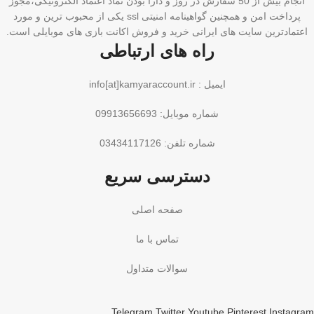
انجام بیش از 50 سفارش در روز و دارا بودن نماد اعتماد الکترونیکی،مجوز
پرداخت امن و همچنین گواهینامه امنیتی ssl یکی از محبوب ترین و مورد
اعتمادترین سایت های ایرانی خرید و فروش اکانت بازی های موبایلی است.
راه های ارتباطی
ایمیل : info[at]kamyaraccount.ir
شماره موبایل: 09913656693
شماره تلفن: 03434117126
دسترسی سریع
صفحه اصلی
تماس با ما
سوالات متداول
Telegram
Twitter
Youtube
Pinterest
Instagram