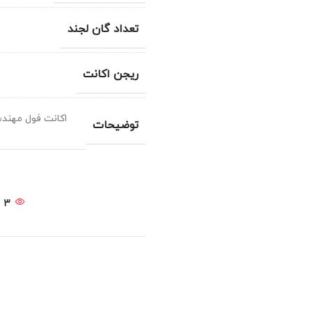
تعداد گان لجند
ریجن اکانت
توضیحات
3