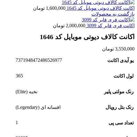
اکانت کالاف دیوتی موبایل کد 1645
1,600,000
تومان
بازگشت به محصولات
اکانت فری فایر کد 3099
2,000,000
تومان
اکانت کالاف دیوتی موبایل کد 1646
3,550,000
تومان
7371948472486526977
یو آیدی اکانت
365
لول اکانت
رنک مولتی پلیر
نخبه (Elite)
رنک بتل رویال
افسانه ای (Legendary)
1
تعداد سی پی