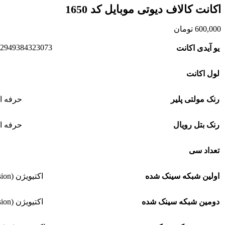
اکانت کالاف دیوتی موبایل کد 1650
600,000
تومان
2949384323073
یو آیدی اکانت
لول اکانت
رنک مولتی پلیر
حرفه ای (
رنک بتل رویال
حرفه ای (
تعداد سی
اولین شبکه سینک شده
اکتیویژن (Activision)
دومین شبکه سینک شده
اکتیویژن (Activision)