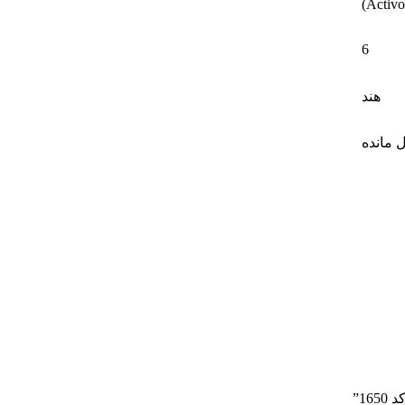
6
هند
1”