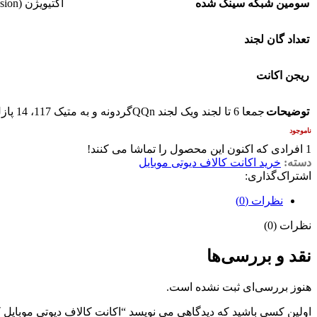
سومین شبکه سینک شده
اکتیویژن (Activosion)
تعداد گان لجند
ریجن اکانت
توضیحات
جمعا 6 تا لجند ویک لجند QQnگردونه و به متیک 117، 14 پازل مانده
ناموجود
1
افرادی که اکنون این محصول را تماشا می کنند!
دسته:
خرید اکانت کالاف دیوتی موبایل
اشتراک‌گذاری:
نظرات (0)
نظرات (0)
نقد و بررسی‌ها
هنوز بررسی‌ای ثبت نشده است.
اولین کسی باشید که دیدگاهی می نویسد “اکانت کالاف دیوتی موبایل کد 650