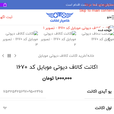
سفارش های شما در دست اقدام است
✅
Skip to navigation
Skip to main content
ثبت اگه
منو
برای بزرگنمایی کلیک کنید
فروخته شده
خانه
/
خرید اکانت کالاف دیوتی موبایل
اکانت کالاف دیوتی موبایل کد 1670
1,000,000
تومان
یو آیدی اکانت
7532542569709502465
لول اکانت
92