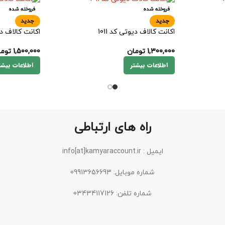
فروخته شده
فروخته شده
جدید
جدید
اکانت کالاف دیوتی کد 1011
اکانت کالاف دیو
1,300,000
تومان
1,500,000
توما
اطلاعات بیشتر
اطلاعات بیشت
راه های ارتباطی
ایمیل : info[at]kamyaraccount.ir
شماره موبایل: 09913656693
شماره تلفن: 03434117126