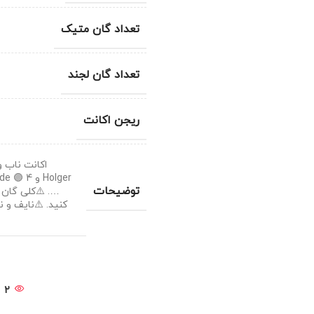
تعداد گان متیک
تعداد گان لجند
ریجن اکانت
توضیحات
…. ⚠️کلی گان
2