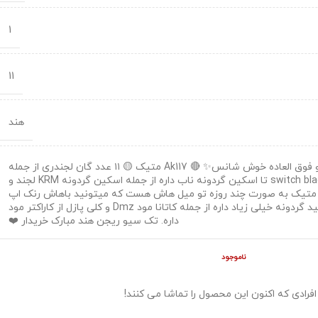
1
11
هند
اکانت ناب و فوق العاده خوش شانس✨️ 🔴 Ak117 متیک 🟡 ۱۱ عدد گان لجندری از جمله
Holger و switch blade 🟣 4 تا اسکین گردونه ناب داره از جمله اسکین گردونه KRM لجند و
 متیک به صورت چند روزه تو میل هاش هست که میتونید باهاش رنک اپ
کنید. ⚠️نایف و نید گردونه خیلی زیاد داره از جمله کاتانا مود Dmz و کلی پازل از کاراکتر مود
داره. تک سیو ریجن هند مبارک خریدار ❤️
ناموجود
افرادی که اکنون این محصول را تماشا می کنند!