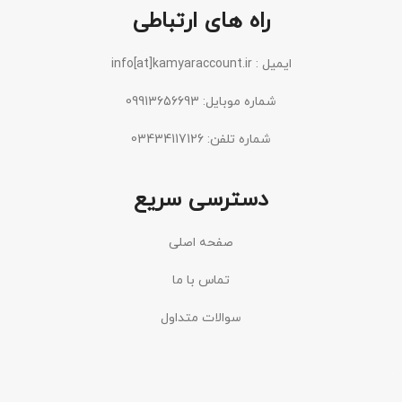
راه های ارتباطی
ایمیل : info[at]kamyaraccount.ir
شماره موبایل: 09913656693
شماره تلفن: 03434117126
دسترسی سریع
صفحه اصلی
تماس با ما
سوالات متداول