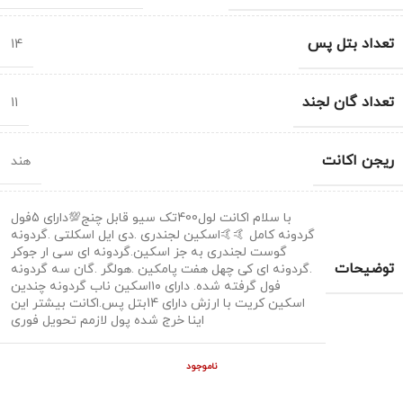
تعداد بتل پس
14
تعداد گان لجند
11
ریجن اکانت
هند
با سلام اکانت لول400تک سیو قابل چنج💯دارای 5فول
گردونه کامل 🤙🤙اسکین لجندری .دی ایل اسکلتی .گردونه
گوست لجندری به جز اسکین.گردونه ای سی ار جوکر
توضیحات
.گردونه ای کی چهل هفت پامکین .هولگر .گان سه گردونه
فول گرفته شده. دارای ۱۰اسکین ناب گردونه چندین
اسکین کریت با ارزش دارای 14بتل پس.اکانت بیشتر این
اینا خرج شده پول لازمم تحویل فوری
ناموجود