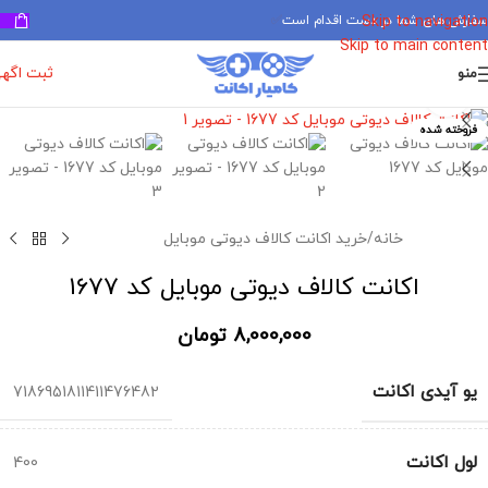
سفارش های شما در دست اقدام است
✅
Skip to navigation
Skip to main content
ثبت اگه
منو
برای بزرگنمایی کلیک کنید
فروخته شده
خانه
/
خرید اکانت کالاف دیوتی موبایل
اکانت کالاف دیوتی موبایل کد 1677
8,000,000
تومان
یو آیدی اکانت
7186951811411476482
لول اکانت
400