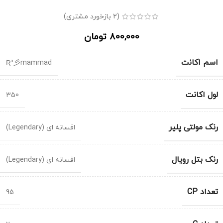
(
2
بازخورد مشتری)
800,000
تومان
اسم اکانت
Ʀ³彡mammad
لول اکانت
350
رنک مولتی پلیر
افسانه ای (Legendary)
رنک بتل رویال
افسانه ای (Legendary)
تعداد CP
95