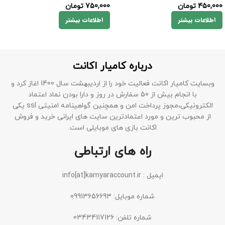
450,000
تومان
750,000
تومان
اطلاعات بیشتر
اطلاعات بیشتر
درباره کامیار اکانت
وبسایت کامیار اکانت فعالیت خود را از اردیبهشت سال 1400 اغاز کرد و
با انجام بیش از 50 سفارش در روز و دارا بودن نماد اعتماد
الکترونیکی،مجوز پرداخت امن و همچنین گواهینامه امنیتی ssl یکی
از محبوب ترین و مورد اعتمادترین سایت های ایرانی خرید و فروش
اکانت بازی های موبایلی است.
راه های ارتباطی
ایمیل : info[at]kamyaraccount.ir
شماره موبایل: 09913656693
شماره تلفن: 03434117126