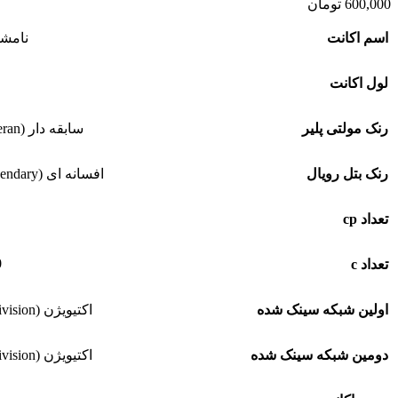
600,000
تومان
اسم اکانت
نامش
لول اکانت
رنک مولتی پلیر
سابقه دار (Veteran)
رنک بتل رویال
افسانه ای (Legendary)
تعداد cp
0
تعداد c
اولین شبکه سینک شده
اکتیویژن (Activision)
دومین شبکه سینک شده
اکتیویژن (Activision)