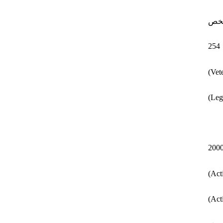
خص
254
200