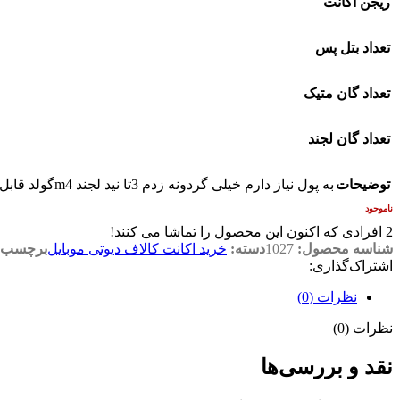
ریجن اکانت
تعداد بتل پس
تعداد گان متیک
تعداد گان لجند
توضیحات
به پول نیاز دارم خیلی گردونه زدم 3تا نید لجند m4گولد قابل چنج
ناموجود
2
افرادی که اکنون این محصول را تماشا می کنند!
شناسه محصول:
1027
دسته:
خرید اکانت کالاف دیوتی موبایل
برچسب:
اشتراک‌گذاری:
نظرات (0)
نظرات (0)
نقد و بررسی‌ها