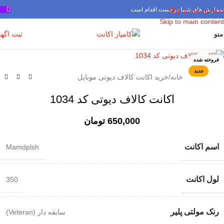
سفارش های شما در دست اقدام است
✅
Skip to navigation
Skip to main content
ثبت اگه
منو
برای بزرگنمایی کلیک کنید
فروخته شده
جدید
خانه
/
خرید اکانت کالاف دیوتی موبایل
اکانت کالاف دیوتی کد 1034
650,000
تومان
اسم اکانت
Mamdplsh
لول اکانت
350
رنک مولتی پلیر
سابقه دار (Veteran)