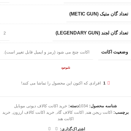
تعداد گان متیک (METIC GUN)
تعداد گان لجند (LEGENDARY GUN)
2
وضعیت اکانت
اکانت چنج می شود (رمز و ایمیل قابل تغییر است).
ناموجود
1
افرادی که اکنون این محصول را تماشا می کنند!
شناسه محصول:
1034
دسته:
خرید اکانت کالاف دیوتی موبایل
برچسب:
اکانت ریجن هند
,
اکانت کالاف گاد
,
خرید اکانت کالاف ارزون
,
خرید
اکانت هند
اشتراک‌گذاری: