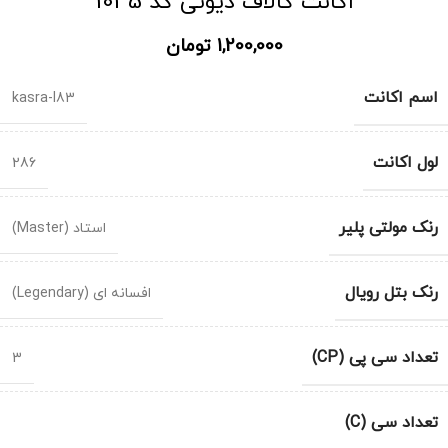
اکانت کالاف دیوتی کد 1035
1,200,000
تومان
اسم اکانت
kasra-l83
لول اکانت
286
رنک مولتی پلیر
استاد (Master)
رنک بتل رویال
افسانه ای (Legendary)
تعداد سی پی (CP)
3
تعداد سی (C)