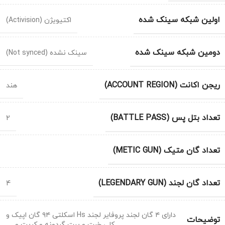
اولین شبکه سینک شده
اکتیویژن (Activision)
دومین شبکه سینک شده
سینک نشده (Not synced)
ریجن اکانت (ACCOUNT REGION)
هند
تعداد بتل پس (BATTLE PASS)
2
تعداد گان متیک (METIC GUN)
تعداد گان لجند (LEGENDARY GUN)
4
دارای ۴ گان لجند پروفایر لجند Hs اسکلتی ۹۴ گان اپیک و
توضیحات
کلی خرت و پرت گردونه و کریت و …