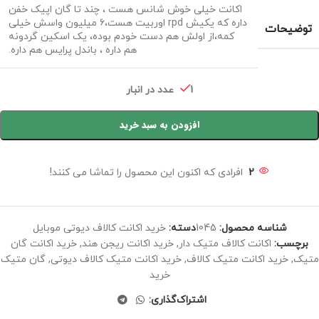
اکانت خیلی خوش شانس هست ، چند تا گان اپیک خفن
داره که یکیش rpd اوربیت هست،۶ میلیون واسش خیلی
توضیحات
کمه،از اولش هم دست خودم بوده، یک اسکین گردونه
هم داره ، باندل پرایس هم داره.
1 عدد در انبار
افزودن به سبد خرید
2
افرادی که اکنون این محصول را تماشا می کنند!
شناسه محصول:
1045
دسته:
خرید اکانت کالاف دیوتی موبایل
برچسب:
اکانت کالاف متیک دار
,
خرید اکانت ریجن هند
,
خرید اکانت گان
متیک
,
خرید اکانت متیک کالاف
,
خرید اکانت متیک کالاف دیوتی
,
گان متیک
خرید
اشتراک‌گذاری: