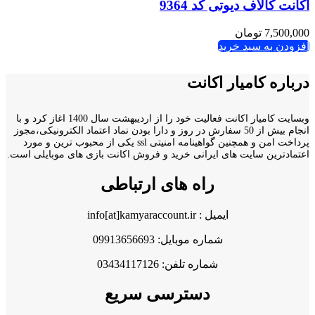
اکانت کالاف دیوتی کد 9364
7,500,000
تومان
افزودن به سبد خرید
درباره کامیار اکانت
وبسایت کامیار اکانت فعالیت خود را از اردیبهشت سال 1400 اغاز کرد و با
انجام بیش از 50 سفارش در روز و دارا بودن نماد اعتماد الکترونیکی،مجوز
پرداخت امن و همچنین گواهینامه امنیتی ssl یکی از محبوب ترین و مورد
اعتمادترین سایت های ایرانی خرید و فروش اکانت بازی های موبایلی است.
راه های ارتباطی
ایمیل : info[at]kamyaraccount.ir
شماره موبایل: 09913656693
شماره تلفن: 03434117126
دسترسی سریع