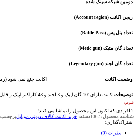
دومین شبکه سینک شده
ریجن اکانت (Account region)
تعداد بتل پس (Battle Pass)
تعداد گان متیک (Metic gun)
تعداد گان لجند (Legendary gun)
وضعیت اکانت
اکانت چنج نمی شود (رمز 
توضیحات
اکانت دارای101 گان اپیک و 3 لجند و 48 کاراکتر اپیک و قابل چنچ نیست و مزاحمی ندارد
ناموجود
2
افرادی که اکنون این محصول را تماشا می کنند!
شناسه محصول:
1062
دسته:
خرید اکانت کالاف دیوتی موبایل
برچسب:
اشتراک‌گذاری:
نظرات (0)