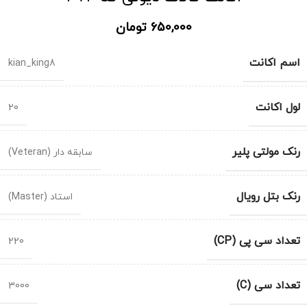
650,000
تومان
اسم اکانت
kian_king8
لول اکانت
20
رنک مولتی پلیر
سابقه دار (Veteran)
رنک بتل رویال
استاد (Master)
تعداد سی پی (CP)
220
تعداد سی (C)
3000