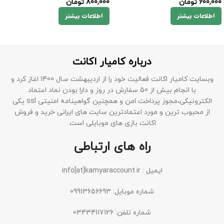
600,000
تومان
800,000
تومان
اطلاعات بیشتر
اطلاعات بیشتر
درباره کامیار اکانت
وبسایت کامیار اکانت فعالیت خود را از اردیبهشت سال 1400 اغاز کرد و
با انجام بیش از 50 سفارش در روز و دارا بودن نماد اعتماد
الکترونیکی،مجوز پرداخت امن و همچنین گواهینامه امنیتی ssl یکی
از محبوب ترین و مورد اعتمادترین سایت های ایرانی خرید و فروش
اکانت بازی های موبایلی است.
راه های ارتباطی
ایمیل : info[at]kamyaraccount.ir
شماره موبایل: 09913656693
شماره تلفن: 03434117126