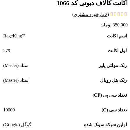
اکانت کالاف دیوتی کد 1066
(
2
بازخورد مشتری)
350,000
تومان
°°RageKing
اسم اکانت
279
لول اکانت
رنک مولتی پلیر
استاد (Master)
رنک بتل رویال
استاد (Master)
تعداد سی پی (CP)
10000
تعداد سی (C)
اولین شبکه سینک شده
گوگل (Google)