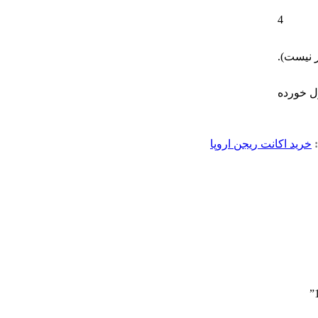
4
ر نیست).
ل خورده
خرید اکانت ریجن اروپا