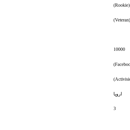
)
)
10000
اروپا
3