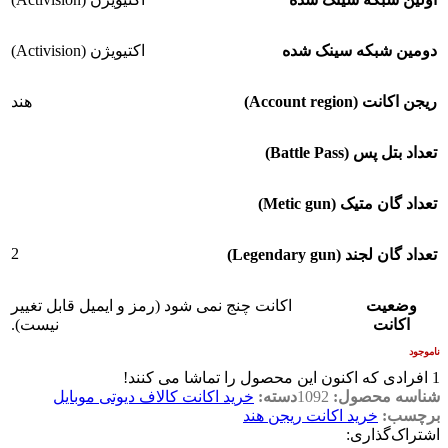
دومین شبکه سینک شده
اکتیویژن (Activision)
ریجن اکانت (Account region)
هند
تعداد بتل پس (Battle Pass)
تعداد گان متیک (Metic gun)
2
تعداد گان لجند (Legendary gun)
وضعیت
اکانت چنج نمی شود (رمز و ایمیل قابل تغییر
اکانت
نیست).
ناموجود
1
افرادی که اکنون این محصول را تماشا می کنند!
شناسه محصول:
1092
دسته:
خرید اکانت کالاف دیوتی موبایل
برچسب:
خرید اکانت ریجن هند
اشتراک‌گذاری: