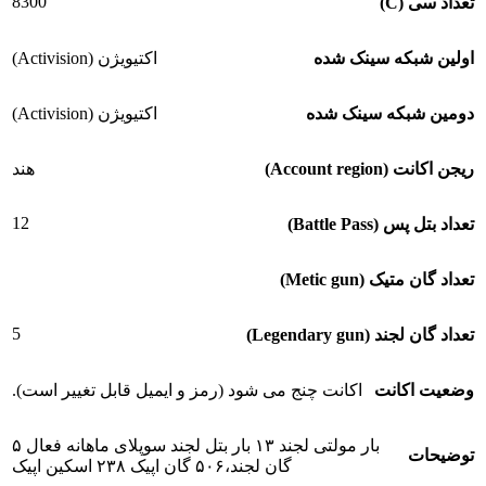
8300
تعداد سی (C)
اولین شبکه سینک شده
اکتیویژن (Activision)
دومین شبکه سینک شده
اکتیویژن (Activision)
ریجن اکانت (Account region)
هند
12
تعداد بتل پس (Battle Pass)
تعداد گان متیک (Metic gun)
5
تعداد گان لجند (Legendary gun)
وضعیت اکانت
اکانت چنج می شود (رمز و ایمیل قابل تغییر است).
بار مولتی لجند ۱۳ بار بتل لجند سوپلای ماهانه فعال ۵
توضیحات
گان لجند،۵۰۶ گان اپیک ۲۳۸ اسکین اپیک