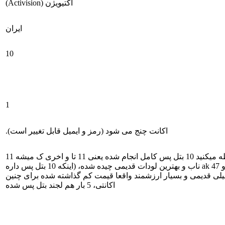
اکتیویژن (Activision)
ایران
10
1
اکانت چنج می شود (رمز و ایمیل قابل تغییر است).
اکانت قدیمی نایاب اینکاره باشی میفهمی چیه، قیمت عالی تک سیو اکتیویژن چنج خور‌. اکانت یک یوتوبر بوده و همینطور ک ملاحظه میکنید 10 بتل پس کامل انجام شده یعنی 11 تا و اخری ک میشه 11
کامل نشد و بازی ول کردن و اکانت چون تا لول 150 بیشتر نبود لولش پایینه و فوق‌العاده اکانت ناب و اسکین های فوق‌العاده نابتر و ak 47 ناب و بهترین لودات قدیمی چیده شده، (اینکه 10 بتل پس داره
اریم، از سیزن anniversary سال 2020 خریداری شده) اکانت خیلی خیلی قدیمی و بسیار ارزشمند واقعا قیمت کم گذاشته شده برای چنین
اکانتی، 5 بار هم لجند بتل پس شده